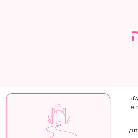
לה
וא
תר,