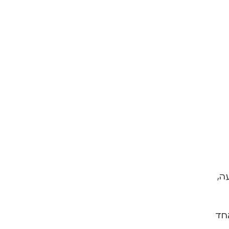
ה,
אחד