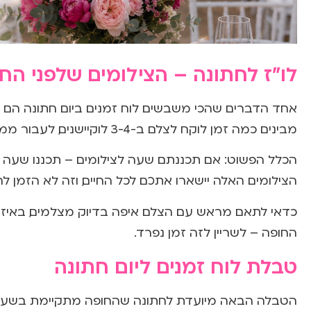
לו"ז לחתונה – הצילומים שלפני הח
אחד הדברים שהכי משבשים לוח זמנים ביום חתונה הם הצ
מבינים כמה זמן לוקח לצלם ב-3-4 לוקיישנים, לעבור ממקום למקום ולקבל צילומים שאתם באמת תאהבו.
הכלל הפשוט: אם תכננתם שעה לצילומים – תכננו שעה וח
הצילומים האלה יישארו אתכם לכל החיים, וזה לא הזמן לה
החופה – לשריין לזה זמן נפרד.
טבלת לוח זמנים ליום חתונה
הטבלה הבאה מיועדת לחתונה שהחופה מתקיימת בשעה 19:30. התאימו אותה לפי השעות הספציפיות של